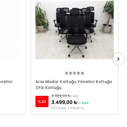
netici
Aria Müdür Koltuğu Yönetici Koltuğu
Ofis Koltuğu
4.999,00 ₺
+ KDV
%30
3.499,00 ₺
+ KDV
KDV Dahil: 3.848,90 ₺