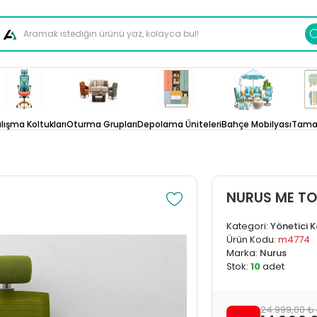
lışma Koltukları
Oturma Grupları
Depolama Üniteleri
Bahçe Mobilyası
Tamam
NURUS ME TO
Kategori:
Yönetici 
Ürün Kodu:
m4774
Marka:
Nurus
Stok:
10
adet
24.999,00 ₺