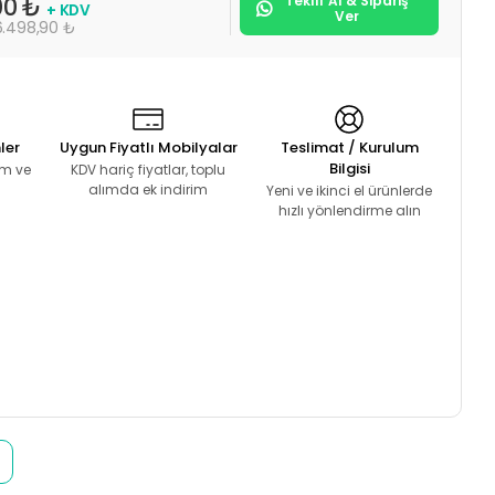
Teklif Al & Sipariş
00 ₺
+ KDV
Ver
6.498,90 ₺
ler
Uygun Fiyatlı Mobilyalar
Teslimat / Kurulum
Bilgisi
lım ve
KDV hariç fiyatlar, toplu
alımda ek indirim
Yeni ve ikinci el ürünlerde
hızlı yönlendirme alın