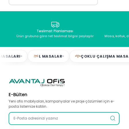
Teslimat Planlaması
Ürün grubuna göre net teslimat bilgisi paylaşılır
Masa, koltuk, 
I
L MASALAR
ÇOKLU ÇALIŞMA MASALARI
E-Bülten
Yeni ofis mobilyaları, kampanyalar ve proje çözümleri için e-
posta listemize katılın.