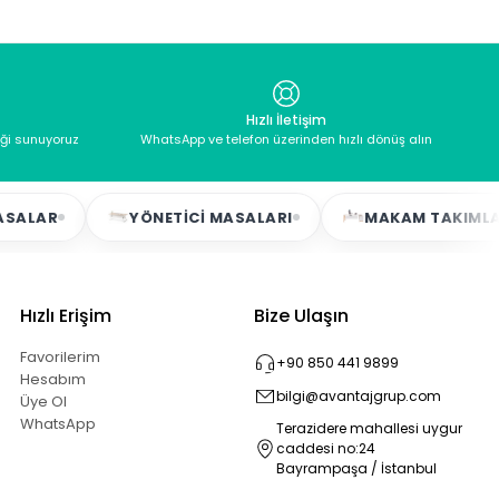
Hızlı İletişim
eği sunuyoruz
WhatsApp ve telefon üzerinden hızlı dönüş alın
YÖNETICI MASALARI
MAKAM TAKIMLARI
Hızlı Erişim
Bize Ulaşın
Favorilerim
+90 850 441 9899
Hesabım
bilgi@avantajgrup.com
Üye Ol
WhatsApp
Terazidere mahallesi uygur
caddesi no:24
Bayrampaşa / İstanbul