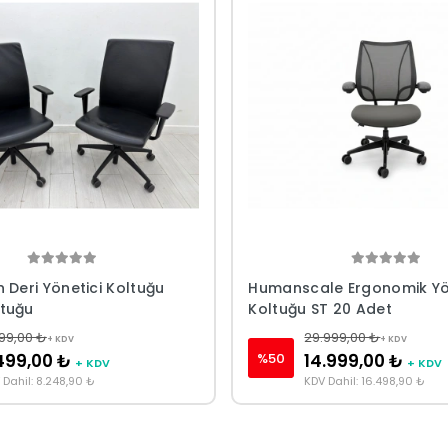
 Deri Yönetici Koltuğu
Humanscale Ergonomik Yö
tuğu
Koltuğu ST 20 Adet
999,00 ₺
29.999,00 ₺
+ KDV
+ KDV
%50
499,00 ₺
14.999,00 ₺
+ KDV
+ KDV
 Dahil: 8.248,90 ₺
KDV Dahil: 16.498,90 ₺