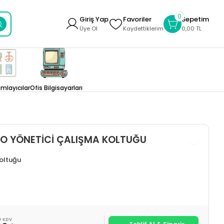
0
Giriş Yap
Favoriler
Sepetim
Üye Ol
Kaydettiklerim
0,00 TL
layıcılar
Ofis Bilgisayarları
O YÖNETİCİ ÇALIŞMA KOLTUĞU
Koltuğu
+ KDV