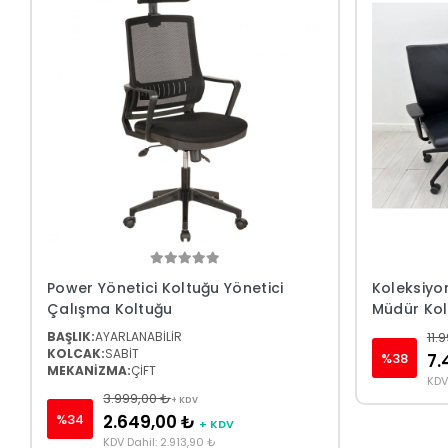
Power Yönetici Koltuğu Yönetici
Koleksiyon
Çalışma Koltuğu
Müdür Kol
BAŞLIK:
AYARLANABİLİR
11.
KOLCAK:
SABİT
%38
7.
MEKANİZMA:
ÇİFT
KDV
3.999,00 ₺
+ KDV
%34
2.649,00 ₺
+ KDV
KDV Dahil: 2.913,90 ₺