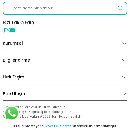
Bizi Takip Edin
Kurumsal
Bilgilendirme
Hızlı Erişim
Bize Ulaşın
Kişisel Veriler Politikası
Gizlilik ve Güvenlik
Mesafeli Satış Sözleşmesi
İptal ve İade Şartları
Avantaj Ofis Mobilyaları ©
2026
Tüm Hakları Saklıdır
Bu site profesyonel
Roket e-ticaret
sistemleri ile hazırlanmıştır.