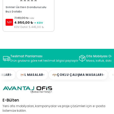
Simtel Üstten Donduruculu
Buz Dolabı
7.149,00 ₺
+ KDV
4.950,00 ₺
%31
+ KDV
KDV Dahil: 5.445,00 ₺
Teslimat Planlaması
Ofis Mobilyası Oda
Ürün grubuna göre net teslimat bilgisi paylaşılır
Masa, koltuk, dolap
ALARI
L MASALAR
ÇOKLU ÇALIŞMA MASALARI
E-Bülten
Yeni ofis mobilyaları, kampanyalar ve proje çözümleri için e-posta
listemize katılın.