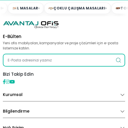
L MASALAR
ÇOKLU ÇALIŞMA MASALARI
TOPLA
E-Bülten
Yeni ofis mobilyaları, kampanyalar ve proje çözümleri için e-posta
listemize katılın.
Bizi Takip Edin
Kurumsal
Bilgilendirme
Hızlı Erişim