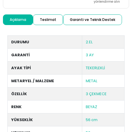
yönlendirme alın
Açıklama
Teslimat
Garanti ve Teknik Destek
DURUMU
2.EL
GARANTİ
3 AY
AYAK TİPİ
TEKERLEKLİ
METARYEL / MALZEME
METAL
ÖZELLİK
3 ÇEKMECE
RENK
BEYAZ
YÜKSEKLİK
56 cm