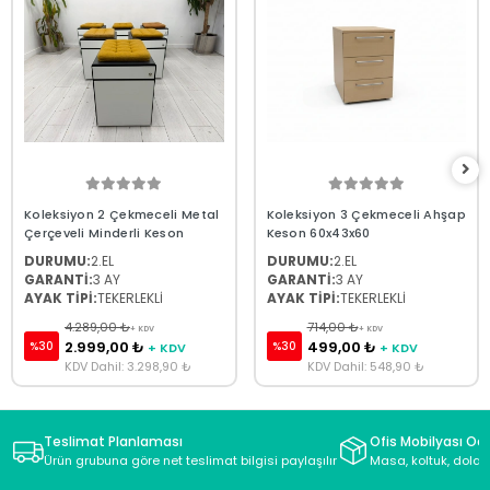
Koleksiyon 2 Çekmeceli Metal
Koleksiyon 3 Çekmeceli Ahşap
Çerçeveli Minderli Keson
Keson 60x43x60
DURUMU:
2.EL
DURUMU:
2.EL
GARANTİ:
3 AY
GARANTİ:
3 AY
AYAK TİPİ:
TEKERLEKLİ
AYAK TİPİ:
TEKERLEKLİ
4.289,00 ₺
714,00 ₺
+ KDV
+ KDV
2.999,00 ₺
499,00 ₺
%30
%30
+ KDV
+ KDV
KDV Dahil: 3.298,90 ₺
KDV Dahil: 548,90 ₺
Teslimat Planlaması
Ofis Mobilyası Oda
Ürün grubuna göre net teslimat bilgisi paylaşılır
Masa, koltuk, dolap