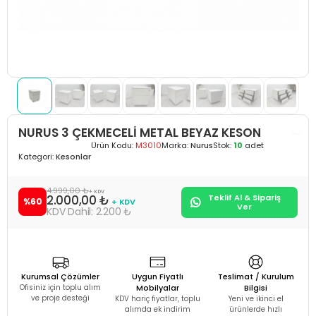
NURUS 3 ÇEKMECELİ METAL BEYAZ KESON
Ürün Kodu:
M3010
Marka:
Nurus
Stok:
10
adet
Kategori:
Kesonlar
4.999,00 ₺
+ KDV
2.000,00 ₺
Teklif Al & Sipariş
%60
+ KDV
Ver
2.200 ₺
Kurumsal Çözümler
Uygun Fiyatlı
Teslimat / Kurulum
Ofisiniz için toplu alım
Mobilyalar
Bilgisi
ve proje desteği
KDV hariç fiyatlar, toplu
Yeni ve ikinci el
alımda ek indirim
ürünlerde hızlı