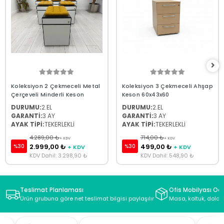
Koleksiyon 2 Çekmeceli Metal
Koleksiyon 3 Çekmeceli Ahşap
Çerçeveli Minderli Keson
Keson 60x43x60
DURUMU:
2.EL
DURUMU:
2.EL
GARANTİ:
3 AY
GARANTİ:
3 AY
AYAK TİPİ:
TEKERLEKLİ
AYAK TİPİ:
TEKERLEKLİ
4.289,00 ₺
714,00 ₺
+ KDV
+ KDV
2.999,00 ₺
499,00 ₺
%30
%30
+ KDV
+ KDV
KDV Dahil: 3.298,90 ₺
KDV Dahil: 548,90 ₺
Teslimat Planlaması
Ofis Mobilyası Oda
Ürün grubuna göre net teslimat bilgisi paylaşılır
Masa, koltuk, dolap