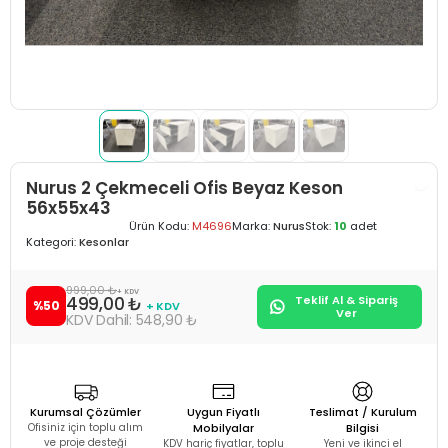
Nurus 2 Çekmeceli Ofis Beyaz Keson
56x55x43
Ürün Kodu:
M4696
Marka:
Nurus
Stok:
10
adet
Kategori:
Kesonlar
999,00 ₺
+ KDV
499,00 ₺
Teklif Al & Sipariş
%50
+ KDV
Ver
548,90 ₺
Kurumsal Çözümler
Uygun Fiyatlı
Teslimat / Kurulum
Ofisiniz için toplu alım
Mobilyalar
Bilgisi
ve proje desteği
KDV hariç fiyatlar, toplu
Yeni ve ikinci el