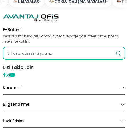
L MASALAR
ÇOKLU ÇALIŞMA MASALARI
TOPLA
E-Bülten
Yeni ofis mobilyaları, kampanyalar ve proje çözümleri için e-posta
listemize katılın.
Bizi Takip Edin
Kurumsal
Bilgilendirme
Hızlı Erişim