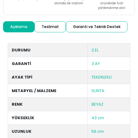
alımda ek indirim
ürünlerde hızlı
yönlendirme alın
Açıklama
Teslimat
Garanti ve Teknik Destek
DURUMU
2.EL
GARANTİ
3 AY
AYAK TİPİ
TEKERLEKLİ
METARYEL / MALZEME
SUNTA
RENK
BEYAZ
YÜKSEKLİK
43 cm
UZUNLUK
56 cm