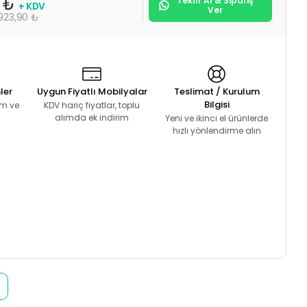
Teklif Al & Sipariş
0 ₺
+ KDV
Ver
.923,90 ₺
ler
Uygun Fiyatlı Mobilyalar
Teslimat / Kurulum
Bilgisi
lım ve
KDV hariç fiyatlar, toplu
alımda ek indirim
Yeni ve ikinci el ürünlerde
hızlı yönlendirme alın