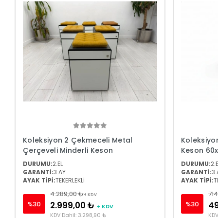
Koleksiyon 2 Çekmeceli Metal
Koleksiyo
Çerçeveli Minderli Keson
Keson 60
DURUMU:
2.EL
DURUMU:
2.
GARANTİ:
3 AY
GARANTİ:
3 
AYAK TİPİ:
TEKERLEKLİ
AYAK TİPİ:
T
4.289,00 ₺
714
+ KDV
%30
%30
2.999,00 ₺
4
+ KDV
KDV Dahil: 3.298,90 ₺
KDV