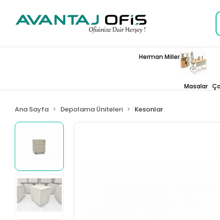
Herman Miller
Masalar
Ça
Ana Sayfa
Depolama Üniteleri
Kesonlar