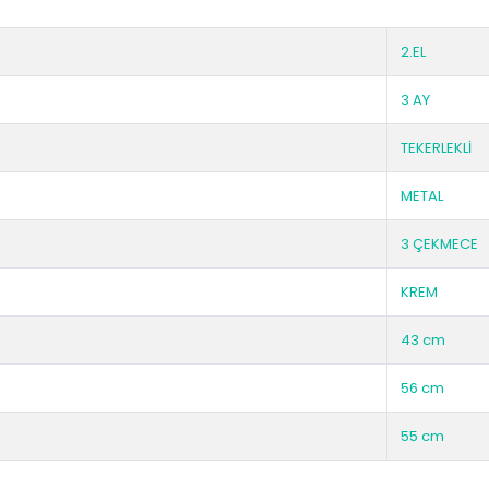
2.EL
3 AY
TEKERLEKLİ
METAL
3 ÇEKMECE
KREM
43 cm
56 cm
55 cm