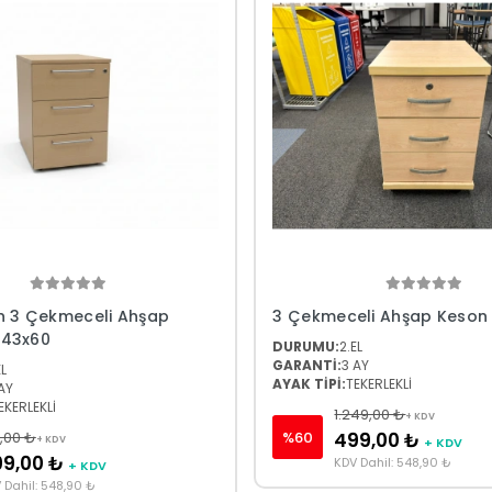
n 3 Çekmeceli Ahşap
3 Çekmeceli Ahşap Keson
x43x60
DURUMU:
2.EL
GARANTİ:
3 AY
EL
AYAK TİPİ:
TEKERLEKLİ
AY
EKERLEKLİ
1.249,00 ₺
+ KDV
%60
,00 ₺
499,00 ₺
+ KDV
+ KDV
99,00 ₺
KDV Dahil: 548,90 ₺
+ KDV
 Dahil: 548,90 ₺