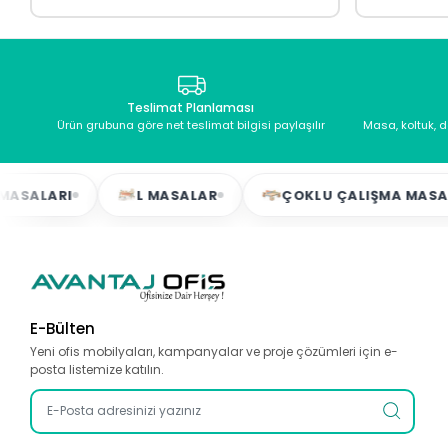
Teslimat Planlaması
Ürün grubuna göre net teslimat bilgisi paylaşılır
Masa, koltuk, 
RI
L MASALAR
ÇOKLU ÇALIŞMA MASALARI
E-Bülten
Yeni ofis mobilyaları, kampanyalar ve proje çözümleri için e-
posta listemize katılın.