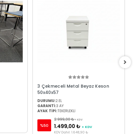
3 Çekmeceli Metal Beyaz Keson
50x40x57
DURUMU:
2.EL
GARANTİ:
3 AY
AYAK TİPİ:
TEKERLEKLİ
2.999,00 ₺
+ KDV
%50
1.499,00 ₺
+ KDV
KDV Dahil: 1.648,90 ₺