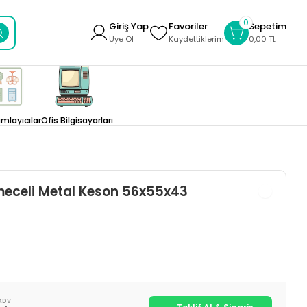
0
Giriş Yap
Favoriler
Sepetim
Üye Ol
Kaydettiklerim
0,00 TL
layıcılar
Ofis Bilgisayarları
eceli Metal Keson 56x55x43
KDV