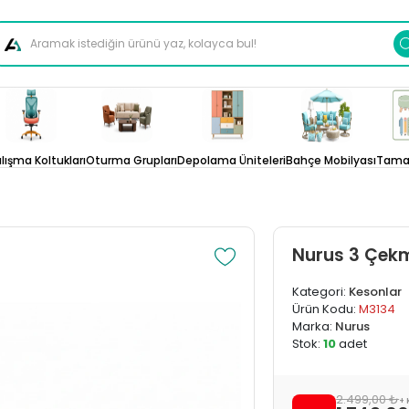
lışma Koltukları
Oturma Grupları
Depolama Üniteleri
Bahçe Mobilyası
Tamam
Nurus 3 Çekm
Kategori:
Kesonlar
Ürün Kodu:
M3134
Marka:
Nurus
Stok:
10
adet
2.499,00 ₺
+ 