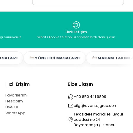
Hızlı İletişim
eği sunuyoruz
WhatsApp ve telefon üzerinden hızlı dönüş alın
YÖNETICI MASALARI
MAKAM TAKIMLARI
Hızlı Erişim
Bize Ulaşın
Favorilerim
+90 850 441 9899
Hesabım
bilgi@avantajgrup.com
Üye Ol
WhatsApp
Terazidere mahallesi uygur
caddesi no:24
Bayrampaşa / İstanbul