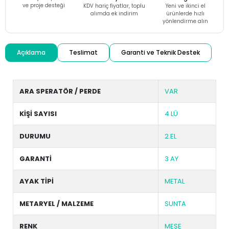
ve proje desteği
KDV hariç fiyatlar, toplu
Yeni ve ikinci el
alımda ek indirim
ürünlerde hızlı
yönlendirme alın
Açıklama
Teslimat
Garanti ve Teknik Destek
ARA SPERATÖR / PERDE
VAR
KİŞİ SAYISI
4 LÜ
DURUMU
2.EL
GARANTİ
3 AY
AYAK TİPİ
METAL
METARYEL / MALZEME
SUNTA
RENK
MEŞE