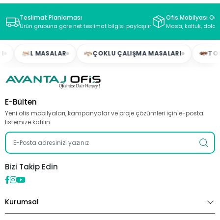
Teslimat Planlaması
Ofis Mobilyası Oda
Ürün grubuna göre net teslimat bilgisi paylaşılır
Masa, koltuk, dolap
L MASALAR
ÇOKLU ÇALIŞMA MASALARI
TOPLAN
E-Bülten
Yeni ofis mobilyaları, kampanyalar ve proje çözümleri için e-posta
listemize katılın.
Bizi Takip Edin
Kurumsal