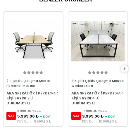
2'li Çoklu Çalışma Masası
4 Kişilik Çoklu Çalışma Masası
Personel Masası
Workstation
ARA SPERATÖR / PERDE:
VAR
ARA SPERATÖR / PERDE:
VAR
KİŞİ SAYISI:
2 Lİ
KİŞİ SAYISI:
4 LÜ
DURUMU:
2.EL
DURUMU:
2.EL
8.999,00 ₺
14.999,00 ₺
+ KDV
+ KDV
5.999,00 ₺
9.999,00 ₺
%33
%33
+ KDV
+ KDV
KDV Dahil: 6.598,90 ₺
KDV Dahil: 10.998,90 ₺