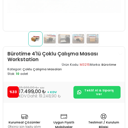
Bürotime 4'lü Çoklu Çalışma Masası
Workstation
Ürün Kodu:
M3215
Marka:
Bürotime
Kategori:
Çoklu Çalışma Masaları
Stok:
10
adet
25.999,00 ₺
+ KDV
17.499,00 ₺
Teklif Al & Sipariş
%33
+ KDV
Ver
19.248,90 ₺
Kurumsal Çözümler
Uygun Fiyatlı
Teslimat / Kurulum
Ofisiniz için toplu alım
Mobilyalar
Bilgisi