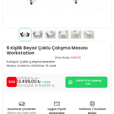
6 Kişilik Beyaz Çoklu Çalışma Masası
Workstation
Ürün Kodu:
M4035
Kategori:
Çoklu Çalışma Masaları
Marka:
AVANTAJ OFIS
Stok:
10
adet
19.999,00 ₺
+ KDV
13.499,00 ₺
Teklif Al & Sipariş
%33
+ KDV
Ver
14.848,90 ₺
Kurumsal Çözümler
Uygun Fiyatlı
Teslimat / Kurulum
Ofisiniz için toplu alım
Mobilyalar
Bilgisi