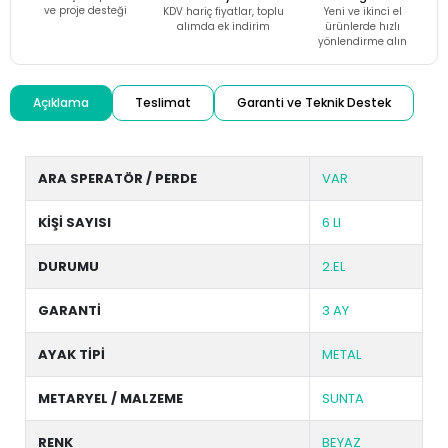
ve proje desteği
KDV hariç fiyatlar, toplu
Yeni ve ikinci el
alımda ek indirim
ürünlerde hızlı
yönlendirme alın
Açıklama
Teslimat
Garanti ve Teknik Destek
ARA SPERATÖR / PERDE
VAR
KİŞİ SAYISI
6 LI
DURUMU
2.EL
GARANTİ
3 AY
AYAK TİPİ
METAL
METARYEL / MALZEME
SUNTA
RENK
BEYAZ