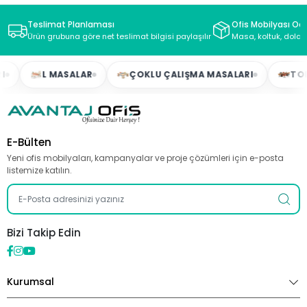
Teslimat Planlaması
Ofis Mobilyası Oda
Ürün grubuna göre net teslimat bilgisi paylaşılır
Masa, koltuk, dolap
L MASALAR
ÇOKLU ÇALIŞMA MASALARI
TOPLAN
E-Bülten
Yeni ofis mobilyaları, kampanyalar ve proje çözümleri için e-posta
listemize katılın.
Bizi Takip Edin
Kurumsal