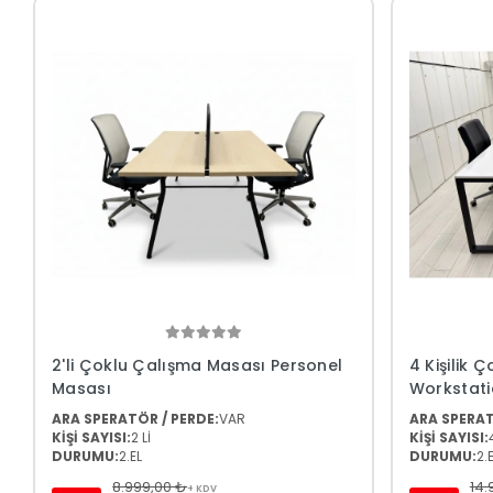
2'li Çoklu Çalışma Masası Personel
4 Kişilik 
Masası
Workstat
ARA SPERATÖR / PERDE:
VAR
ARA SPERAT
KİŞİ SAYISI:
2 Lİ
KİŞİ SAYISI:
DURUMU:
2.EL
DURUMU:
2.
8.999,00 ₺
14.
+ KDV