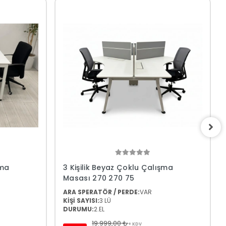
şma
3 Kişilik Beyaz Çoklu Çalışma
Masası 270 270 75
ARA SPERATÖR / PERDE:
VAR
KİŞİ SAYISI:
3 LÜ
DURUMU:
2.EL
19.999,00 ₺
+ KDV