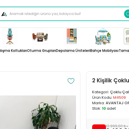
lışma Koltukları
Oturma Grupları
Depolama Üniteleri
Bahçe Mobilyası
Tamam
2 Kişilik Ço
Kategori:
Çoklu Ça
Ürün Kodu:
M4509
Marka:
AVANTAJ OF
Stok:
10
adet
12.999,00 ₺
+