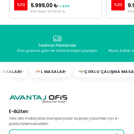
%33
%33
5.999,00 ₺
9.
+ KDV
KDV Dahil: 6.598,90 ₺
KDV
Teslimat Planlaması
Ürün grubuna göre net teslimat bilgisi paylaşılır
Masa, koltuk, 
I
L MASALAR
ÇOKLU ÇALIŞMA MASALARI
E-Bülten
Yeni ofis mobilyaları, kampanyalar ve proje çözümleri için e-
posta listemize katılın.