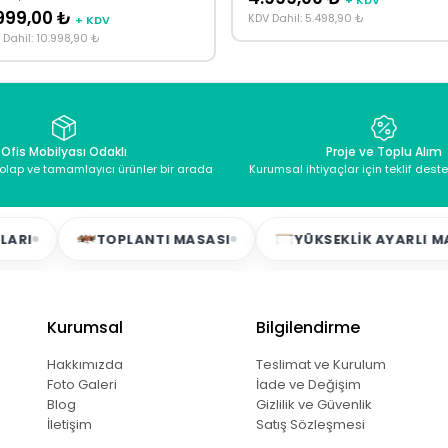
+ KDV
999,00 ₺
KDV Dahil: 5.498,90 ₺
+ KDV
 Dahil: 10.998,90 ₺
Ofis Mobilyası Odaklı
Proje ve Toplu Alım
dolap ve tamamlayıcı ürünler bir arada
Kurumsal ihtiyaçlar için teklif dest
TOPLANTI MASASI
YÜKSEKLIK AYARLI MASALAR
Kurumsal
Bilgilendirme
Hakkımızda
Teslimat ve Kurulum
Foto Galeri
İade ve Değişim
Blog
Gizlilik ve Güvenlik
İletişim
Satış Sözleşmesi