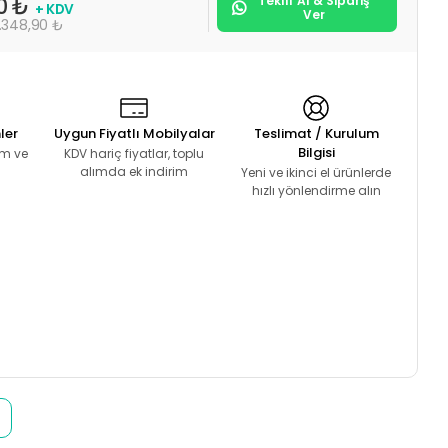
Teklif Al & Sipariş
00 ₺
+ KDV
Ver
.348,90 ₺
ler
Uygun Fiyatlı Mobilyalar
Teslimat / Kurulum
Bilgisi
lım ve
KDV hariç fiyatlar, toplu
alımda ek indirim
Yeni ve ikinci el ürünlerde
hızlı yönlendirme alın