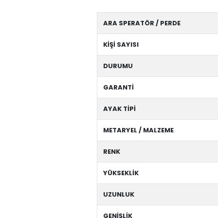
ARA SPERATÖR / PERDE
KİŞİ SAYISI
DURUMU
GARANTİ
AYAK TİPİ
METARYEL / MALZEME
RENK
YÜKSEKLİK
UZUNLUK
GENİŞLİK