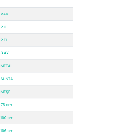
VAR
2 Lİ
2.EL
3 AY
METAL
SUNTA
MEŞE
75 cm
160 cm
166 cm