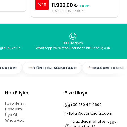
%40
11.999,00 ₺
+ KDV
KDV Dahil: 13.198,90 ₺
Hızlı İletişim
eği sunuyoruz
WhatsApp ve telefon üzerinden hızlı dönüş alın
YÖNETICI MASALARI
MAKAM TAKIMLARI
Hızlı Erişim
Bize Ulaşın
Favorilerim
+90 850 441 9899
Hesabım
bilgi@avantajgrup.com
Üye Ol
WhatsApp
Terazidere mahallesi uygur
caddesi no:24