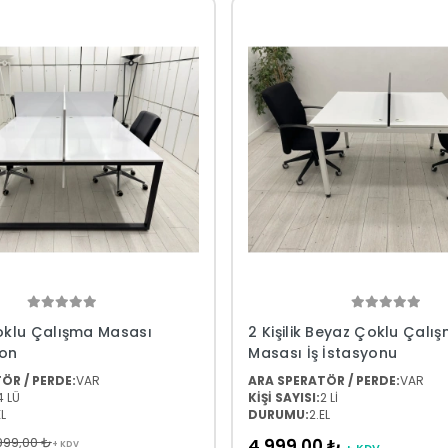
Çoklu Çalışma Masası
2 Kişilik Beyaz Çoklu Çalı
ion
Masası İş İstasyonu
ÖR / PERDE:
VAR
ARA SPERATÖR / PERDE:
VAR
4 LÜ
KİŞİ SAYISI:
2 Lİ
EL
DURUMU:
2.EL
999,00 ₺
4.999,00 ₺
+ KDV